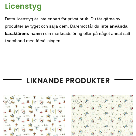
Licenstyg
Detta licens
tyg
är
inte
enbart
för
privat
bruk.
Du
får
gärna
sy
produkter
av
tyget
och
sälja
dem.
Däremot
får
du
inte
använda
karaktärens
namn
i
din
marknadsföring
eller
på
något
annat
sätt
i
samband
med
försäljningen.
LIKNANDE PRODUKTER