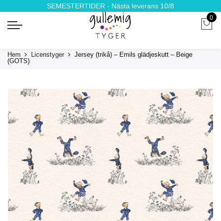
SEMESTERTIDER - Nästa leverans 10/8
0
Hem
Licenstyger
Jersey (trikå) – Emils glädjeskutt – Beige
(GOTS)