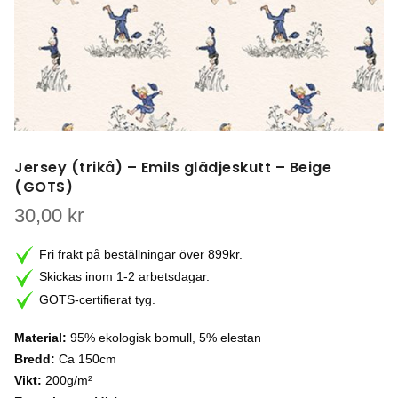
Jersey (trikå) – Emils glädjeskutt – Beige
(GOTS)
30,00
kr
Fri frakt på beställningar över 899kr.
Skickas inom 1-2 arbetsdagar.
GOTS-certifierat tyg.
Material:
95% ekologisk bomull, 5% elestan
Bredd:
Ca 150cm
Vikt:
200g/m²