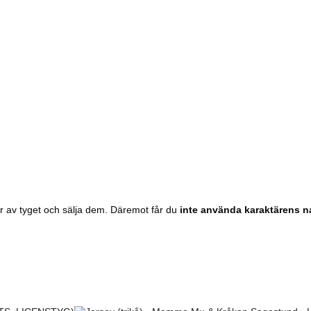
er
av
tyget
och
sälja
dem.
Däremot
får
du
inte
använda
karaktärens
n