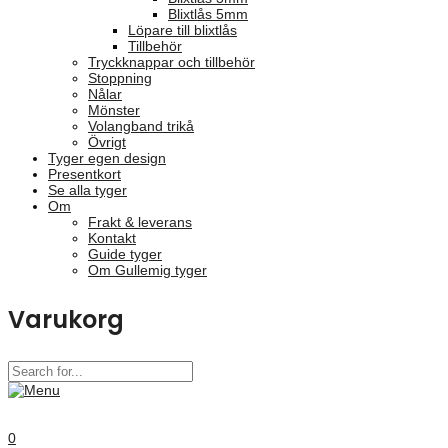
Blixtlås 5mm
Löpare till blixtlås
Tillbehör
Tryckknappar och tillbehör
Stoppning
Nålar
Mönster
Volangband trikå
Övrigt
Tyger egen design
Presentkort
Se alla tyger
Om
Frakt & leverans
Kontakt
Guide tyger
Om Gullemig tyger
Varukorg
0