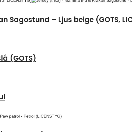
n Sagostund – Ljus beige (GOTS, L
 Blå (GOTS)
ul