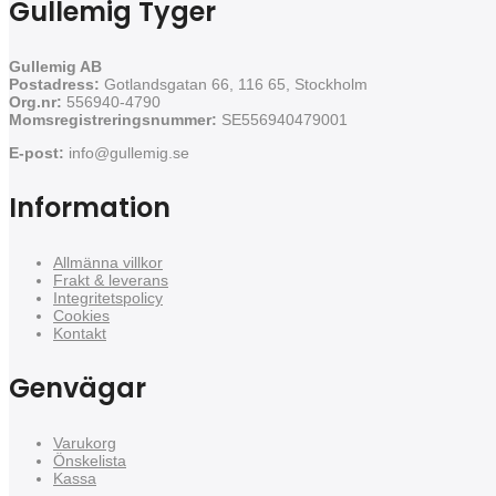
Gullemig Tyger
Gullemig AB
Postadress:
Gotlandsgatan 66, 116 65, Stockholm
Org.nr:
556940-4790
Momsregistreringsnummer:
SE556940479001
E-post:
info@gullemig.se
Information
Allmänna villkor
Frakt & leverans
Integritetspolicy
Cookies
Kontakt
Genvägar
Varukorg
Önskelista
Kassa