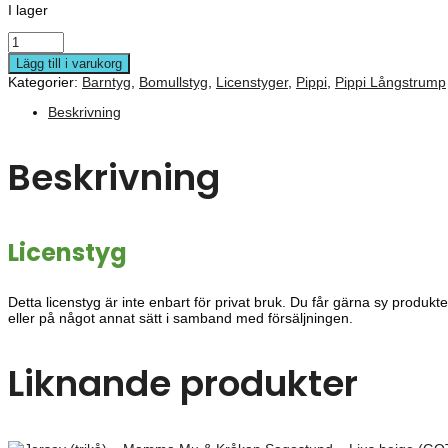
I lager
Lägg till i varukorg
Kategorier:
Barntyg
,
Bomullstyg
,
Licenstyger
,
Pippi
,
Pippi Långstrump
Beskrivning
Beskrivning
Licenstyg
Detta licens
tyg
är
inte
enbart
för
privat
bruk.
Du
får
gärna
sy
produkt
eller
på
något
annat
sätt
i
samband
med
försäljningen.
Liknande produkter