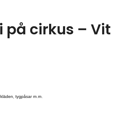
 på cirkus – Vit
örkläden, tygpåsar m.m.