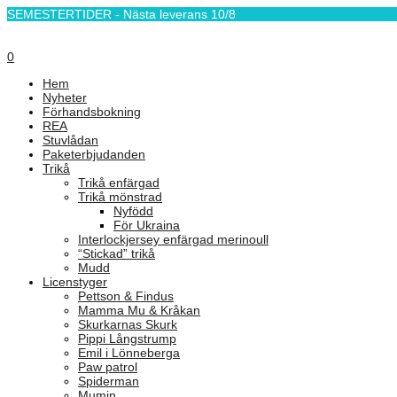
SEMESTERTIDER - Nästa leverans 10/8
0
Hem
Nyheter
Förhandsbokning
REA
Stuvlådan
Paketerbjudanden
Trikå
Trikå enfärgad
Trikå mönstrad
Nyfödd
För Ukraina
Interlockjersey enfärgad merinoull
“Stickad” trikå
Mudd
Licenstyger
Pettson & Findus
Mamma Mu & Kråkan
Skurkarnas Skurk
Pippi Långstrump
Emil i Lönneberga
Paw patrol
Spiderman
Mumin