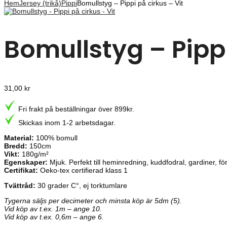
Hem
Jersey (trikå)
Pippi
Bomullstyg – Pippi på cirkus – Vit
Bomullstyg – Pippi
31,00
kr
Fri frakt på beställningar över 899kr.
Skickas inom 1-2 arbetsdagar.
Material:
100% bomull
Bredd:
150cm
Vikt:
180g/m²
Egenskaper:
Mjuk. Perfekt till heminredning, kuddfodral, gardiner, f
Certifikat:
Oeko-tex certifierad klass 1
Tvättråd:
30 grader C°, ej torktumlare
Tygerna säljs per decimeter och minsta köp är 5dm (5).
Vid köp av t.ex. 1m – ange 10.
Vid köp av t.ex. 0,6m – ange 6.