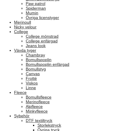
Paw patrol
Spiderman
Mumin
Övriga licenstyger
Merinoull
Nicky velour
College
College mönstrad
College enfärgad
Jeans look
Vävda tyger
Chambray
Bomullspoplin
Bomullspoplin enfärgad
Bomullstyg
Canvas
Frotté
Viskos
Linne
Fleece
Bomullsfleece
Merinofleece
Alpfleece
Minkyfleece
Sybehör
DTF textiltryck
Storlekstryck
Övriga tryck