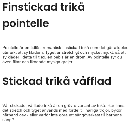
Finstickad trikå
pointelle
Pointelle är en tidlös, romantisk finstickad trikå som det går alldeles
utmärkt att sy kläder i. Tyget är stretchigt och mycket mjukt, så att
sy kläder i detta till t.ex. en bebis är en dröm. Av pointelle syr du
även filtar och liknande mysiga grejer.
Stickad trikå våfflad
Vår stickade, våfflade trikå är en grövre variant av trikå. Här finns
det stretch och tyget används med fördel till härliga tröjor, byxor,
hårband osv - eller varför inte göra ett sängöverkast till barnens
säng?