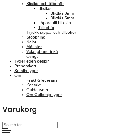
Blixtlås och tillbehör
Blixtlås
Blixtlås 3mm
Blixtlås 5mm
Löpare till blixtlås
Tillbehör
Tryckknappar och tillbehör
Stoppning
Nålar
Mönster
Volangband trikå
Övrigt
Tyger egen design
Presentkort
Se alla tyger
Om
Frakt & leverans
Kontakt
Guide tyger
Om Gullemig tyger
Varukorg