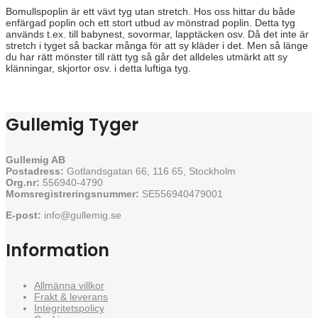
Bomullspoplin är ett vävt tyg utan stretch. Hos oss hittar du både
enfärgad poplin och ett stort utbud av mönstrad poplin. Detta tyg
används t.ex. till babynest, sovormar, lapptäcken osv. Då det inte är
stretch i tyget så backar många för att sy kläder i det. Men så länge
du har rätt mönster till rätt tyg så går det alldeles utmärkt att sy
klänningar, skjortor osv. i detta luftiga tyg.
Gullemig Tyger
Gullemig AB
Postadress:
Gotlandsgatan 66, 116 65, Stockholm
Org.nr:
556940-4790
Momsregistreringsnummer:
SE556940479001
E-post:
info@gullemig.se
Information
Allmänna villkor
Frakt & leverans
Integritetspolicy