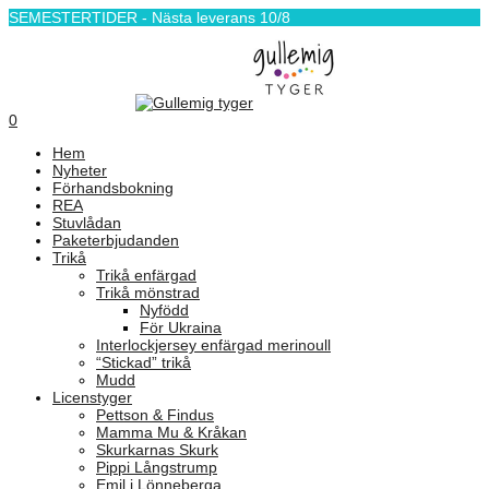
SEMESTERTIDER - Nästa leverans 10/8
0
Hem
Nyheter
Förhandsbokning
REA
Stuvlådan
Paketerbjudanden
Trikå
Trikå enfärgad
Trikå mönstrad
Nyfödd
För Ukraina
Interlockjersey enfärgad merinoull
“Stickad” trikå
Mudd
Licenstyger
Pettson & Findus
Mamma Mu & Kråkan
Skurkarnas Skurk
Pippi Långstrump
Emil i Lönneberga