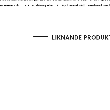
ens
namn
i
din
marknadsföring
eller
på
något
annat
sätt
i
samband
me
LIKNANDE PRODUK