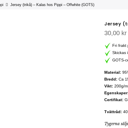
ppi
Jersey (trikå) – Kalas hos Pippi – Offwhite (GOTS)
Jersey (t
30,00
kr
Fri frakt
Skickas 
GOTS-cert
Material:
95%
Bredd:
Ca 1
Vikt:
200g/m
Egenskaper
Certifikat:
GO
Tvättråd:
40 
Tygerna sälj