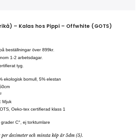
rikå) – Kalas hos Pippi – Offwhite (GOTS)
 på beställningar över 899kr.
inom 1-2 arbetsdagar.
ifierat tyg.
 ekologisk bomull, 5% elestan
50cm
²
:
Mjuk
TS, Oeko-tex certifierad klass 1
grader C°, ej torktumlare
s per decimeter och minsta köp är 5dm (5).