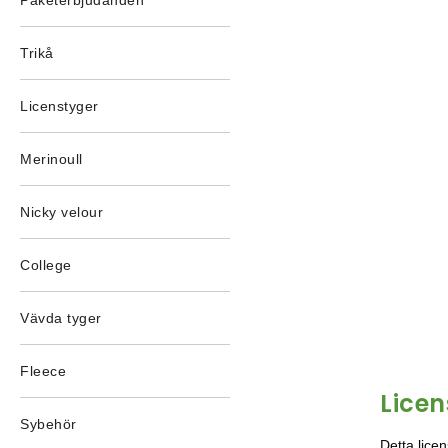
Paketerbjudanden
Trikå
Licenstyger
Merinoull
Nicky velour
College
Vävda tyger
Fleece
Lice
Sybehör
Detta lice