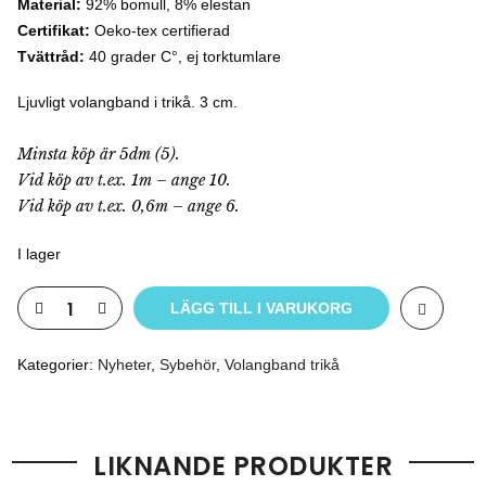
Material:
92% bomull, 8% elestan
Certifikat:
Oeko-tex certifierad
Tvättråd:
40 grader C°, ej torktumlare
Ljuvligt volangband i trikå. 3 cm.
Minsta köp är 5dm (5).
Vid köp av t.ex. 1m – ange 10.
Vid köp av t.ex. 0,6m – ange 6.
I lager
LÄGG TILL I VARUKORG
Kategorier:
Nyheter
,
Sybehör
,
Volangband trikå
LIKNANDE PRODUKTER