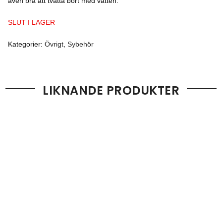
även bra att tvätta bort med vatten.
SLUT I LAGER
Kategorier:
Övrigt
,
Sybehör
LIKNANDE PRODUKTER