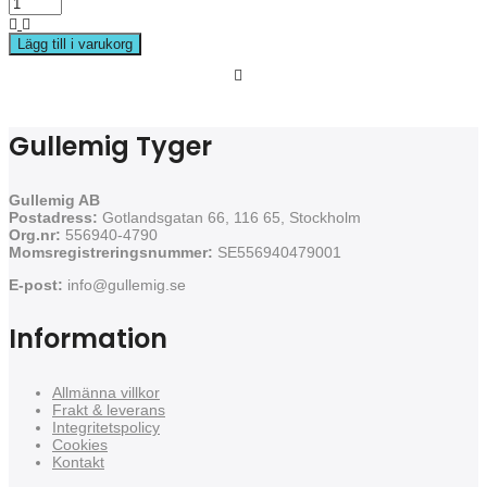
Lägg till i varukorg
Gullemig Tyger
Gullemig AB
Postadress:
Gotlandsgatan 66, 116 65, Stockholm
Org.nr:
556940-4790
Momsregistreringsnummer:
SE556940479001
E-post:
info@gullemig.se
Information
Allmänna villkor
Frakt & leverans
Integritetspolicy
Cookies
Kontakt