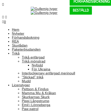
FÖRHANDSBOKNING
FÖRHANDSBOKNING
FÖRHANDSBOKNING
FÖRHANDSBOKNING
FÖRHANDSBOKNING
FÖRHANDSBOKNING
BESTÄLLD
BESTÄLLD
BESTÄLLD
BESTÄLLD
BESTÄLLD
BESTÄLLD
0
Hem
Nyheter
Förhandsbokning
REA
Stuvlådan
Paketerbjudanden
Trikå
Trikå enfärgad
Trikå mönstrad
Nyfödd
För Ukraina
Interlockjersey enfärgad merinoull
“Stickad” trikå
Mudd
Licenstyger
Pettson & Findus
Mamma Mu & Kråkan
Skurkarnas Skurk
Pippi Långstrump
Emil i Lönneberga
Paw patrol