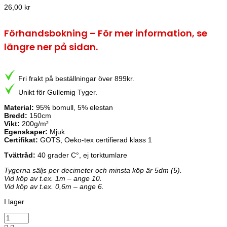
26,00
kr
Förhandsbokning – För mer information, se
längre ner på sidan.
Fri frakt på beställningar över 899kr.
Unikt för Gullemig Tyger.
Material:
95% bomull, 5% elestan
Bredd:
150cm
Vikt:
200g/m²
Egenskaper:
Mjuk
Certifikat:
GOTS, Oeko-tex certifierad klass 1
Tvättråd:
40 grader C°, ej torktumlare
Tygerna säljs per decimeter och minsta köp är 5dm (5).
Vid köp av t.ex. 1m – ange 10.
Vid köp av t.ex. 0,6m – ange 6.
I lager