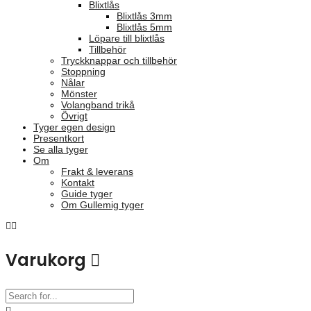
Blixtlås
Blixtlås 3mm
Blixtlås 5mm
Löpare till blixtlås
Tillbehör
Tryckknappar och tillbehör
Stoppning
Nålar
Mönster
Volangband trikå
Övrigt
Tyger egen design
Presentkort
Se alla tyger
Om
Frakt & leverans
Kontakt
Guide tyger
Om Gullemig tyger
Varukorg