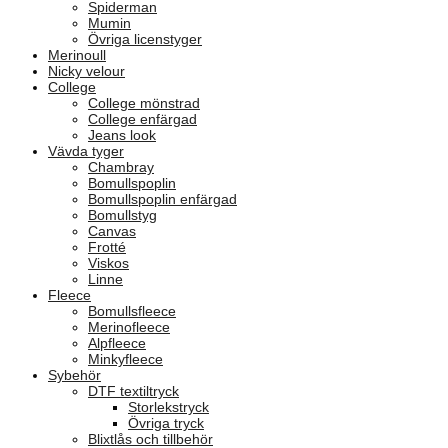
Spiderman
Mumin
Övriga licenstyger
Merinoull
Nicky velour
College
College mönstrad
College enfärgad
Jeans look
Vävda tyger
Chambray
Bomullspoplin
Bomullspoplin enfärgad
Bomullstyg
Canvas
Frotté
Viskos
Linne
Fleece
Bomullsfleece
Merinofleece
Alpfleece
Minkyfleece
Sybehör
DTF textiltryck
Storlekstryck
Övriga tryck
Blixtlås och tillbehör