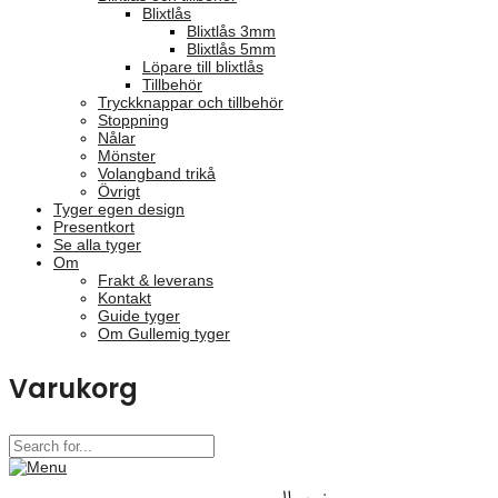
Blixtlås
Blixtlås 3mm
Blixtlås 5mm
Löpare till blixtlås
Tillbehör
Tryckknappar och tillbehör
Stoppning
Nålar
Mönster
Volangband trikå
Övrigt
Tyger egen design
Presentkort
Se alla tyger
Om
Frakt & leverans
Kontakt
Guide tyger
Om Gullemig tyger
Varukorg