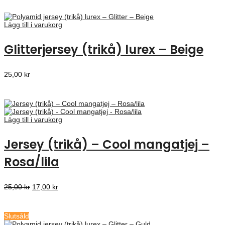
Lägg till i varukorg
Glitterjersey (trikå) lurex – Beige
25,00
kr
Lägg till i varukorg
Jersey (trikå) – Cool mangatjej –
Rosa/lila
Det
Det
25,00
kr
17,00
kr
ursprungliga
nuvarande
priset
priset
var:
är:
Slutsåld
25,00 kr.
17,00 kr.