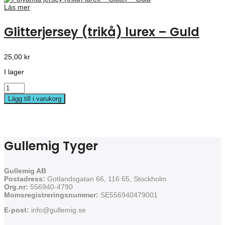
Läs mer
Glitterjersey (trikå) lurex – Guld
25,00
kr
I lager
Lägg till i varukorg
Gullemig Tyger
Gullemig AB
Postadress:
Gotlandsgatan 66, 116 65, Stockholm
Org.nr:
556940-4790
Momsregistreringsnummer:
SE556940479001
E-post:
info@gullemig.se