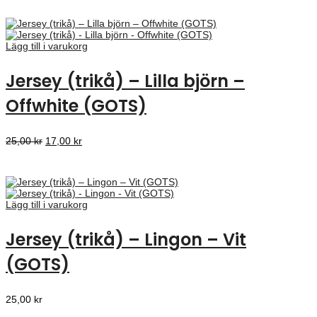
priset
priset
var:
är:
25,00 kr.
17,00 kr.
Lägg till i varukorg
Jersey (trikå) – Lilla björn –
Offwhite (GOTS)
Det
Det
25,00
kr
17,00
kr
ursprungliga
nuvarande
priset
priset
var:
är:
25,00 kr.
17,00 kr.
Lägg till i varukorg
Jersey (trikå) – Lingon – Vit
(GOTS)
25,00
kr