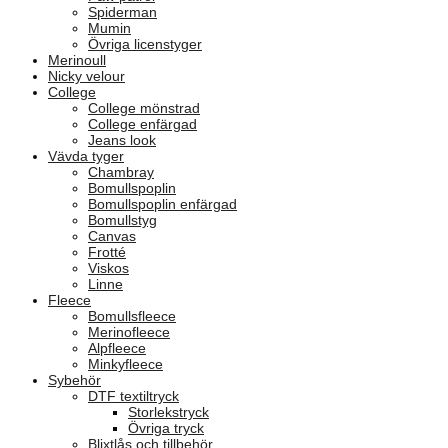
Spiderman
Mumin
Övriga licenstyger
Merinoull
Nicky velour
College
College mönstrad
College enfärgad
Jeans look
Vävda tyger
Chambray
Bomullspoplin
Bomullspoplin enfärgad
Bomullstyg
Canvas
Frotté
Viskos
Linne
Fleece
Bomullsfleece
Merinofleece
Alpfleece
Minkyfleece
Sybehör
DTF textiltryck
Storlekstryck
Övriga tryck
Blixtlås och tillbehör