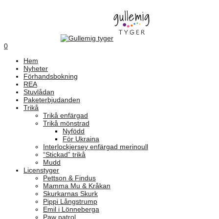
0
Hem
Nyheter
Förhandsbokning
REA
Stuvlådan
Paketerbjudanden
Trikå
Trikå enfärgad
Trikå mönstrad
Nyfödd
För Ukraina
Interlockjersey enfärgad merinoull
“Stickad” trikå
Mudd
Licenstyger
Pettson & Findus
Mamma Mu & Kråkan
Skurkarnas Skurk
Pippi Långstrump
Emil i Lönneberga
Paw patrol