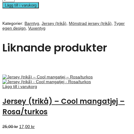
Lägg till i varukorg
Kategorier:
Barntyg
,
Jersey (trikå)
,
Mönstrad jersey (trikå)
,
Tyger
egen design
,
Vuxentyg
Liknande produkter
Lägg till i varukorg
Jersey (trikå) – Cool mangatjej –
Rosa/turkos
Det
Det
25,00
kr
17,00
kr
ursprungliga
nuvarande