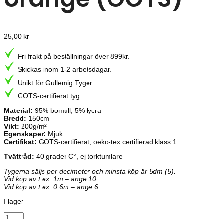
25,00
kr
Fri frakt på beställningar över 899kr.
Skickas inom 1-2 arbetsdagar.
Unikt för Gullemig Tyger.
GOTS-certifierat tyg.
Material:
95% bomull, 5% lycra
Bredd:
150cm
Vikt:
200g/m²
Egenskaper:
Mjuk
Certifikat:
GOTS-certifierat, oeko-tex certifierad klass 1
Tvättråd:
40 grader C°, ej torktumlare
Tygerna säljs per decimeter och minsta köp är 5dm (5).
Vid köp av t.ex. 1m – ange 10.
Vid köp av t.ex. 0,6m – ange 6.
I lager