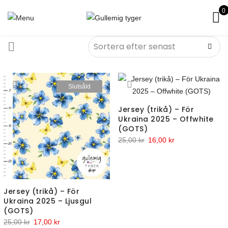
0
Slutsåld
Jersey (trikå) – För
Ukraina 2025 – Offwhite
(GOTS)
Det
Det
25,00
kr
16,00
kr
ursprungliga
nuvarande
priset
priset
var:
är:
25,00 kr.
16,00 kr.
Jersey (trikå) – För
Ukraina 2025 – Ljusgul
(GOTS)
Det
Det
25,00
kr
17,00
kr