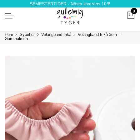
SEMESTERTIDER - Nästa leverans 10/8
0
Hem
Sybehör
Volangband trikå
Volangband trikå 3cm –
Gammalrosa