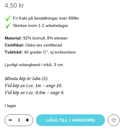
4,50
kr
Fri frakt på beställningar över 899kr.
Skickas inom 1-2 arbetsdagar.
Material:
92% bomull, 8% elestan
Certifikat:
Oeko-tex certifierad
Tvättråd:
40 grader C°, ej torktumlare
Ljuvligt volangband i trikå. 3 cm.
Minsta köp är 5dm (5).
Vid köp av t.ex. 1m – ange 10.
Vid köp av t.ex. 0,6m – ange 6.
I lager
LÄGG TILL I VARUKORG