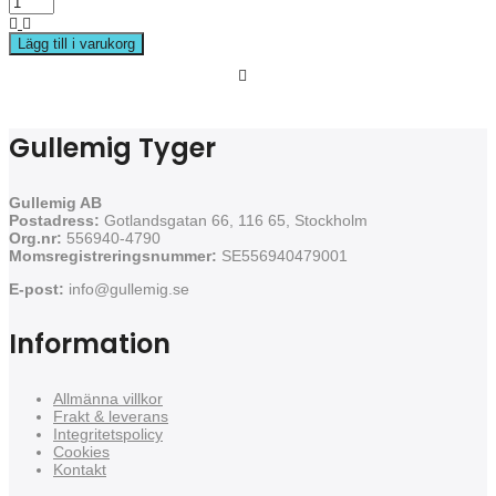
Lägg till i varukorg
Gullemig Tyger
Gullemig AB
Postadress:
Gotlandsgatan 66, 116 65, Stockholm
Org.nr:
556940-4790
Momsregistreringsnummer:
SE556940479001
E-post:
info@gullemig.se
Information
Allmänna villkor
Frakt & leverans
Integritetspolicy
Cookies
Kontakt