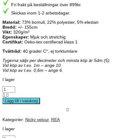
priset
priset
Fri frakt på beställningar över 899kr.
var:
är:
26,00 kr.
24,00 kr.
Skickas inom 1-2 arbetsdagar.
Material:
73% bomull, 22% polyester, 5% elestan
Bredd:
+/- 155cm
Vikt:
320g/m²
Egenskaper:
Mjuk och stretchig
Certifikat:
Oeko-tex certifierad klass 1
Tvättråd:
40 grader C°, ej torktumlare
Tygerna säljs per decimeter och minsta köp är 5dm (5).
Vid köp av t.ex. 1m – ange 10.
Vid köp av t.ex. 0,6m – ange 6.
I lager
Lägg till i varukorg
Kategorier:
Nicky velour
,
REA
I lager