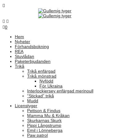
0
Hem
Nyheter
Förhandsbokning
REA
Stuvlådan
Paketerbjudanden
Trikå
Trikå enfärgad
Trikå mönstrad
Nyfödd
För Ukraina
Interlockjersey enfärgad merinoull
“Stickad” trikå
Mudd
Licenstyger
Pettson & Findus
Mamma Mu & Kråkan
Skurkarnas Skurk
Pippi Långstrump
Emil i Lönneberga
Paw patrol