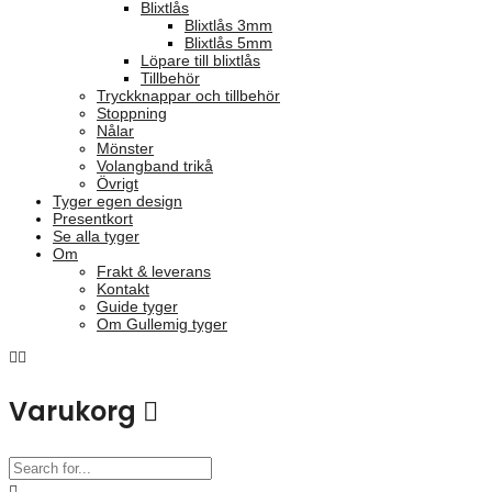
Blixtlås
Blixtlås 3mm
Blixtlås 5mm
Löpare till blixtlås
Tillbehör
Tryckknappar och tillbehör
Stoppning
Nålar
Mönster
Volangband trikå
Övrigt
Tyger egen design
Presentkort
Se alla tyger
Om
Frakt & leverans
Kontakt
Guide tyger
Om Gullemig tyger
Varukorg