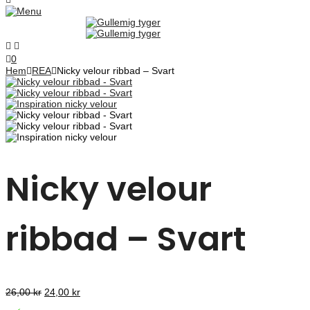
0
Hem
REA
Nicky velour ribbad – Svart
Nicky velour
ribbad – Svart
Det
Det
26,00
kr
24,00
kr
ursprungliga
nuvarande