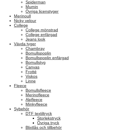
Spiderman
Mumin
Övriga licenstyger
Merinoull
Nicky velour
College
College mönstrad
College enfärgad
Jeans look
Vävda tyger
Chambray
Bomullspoplin
Bomullspoplin enfärgad
Bomullstyg
Canvas
Frotté
Viskos
Linne
Fleece
Bomullsfleece
Merinofleece
Alpfleece
Minkyfleece
Sybehör
DTF textiltryck
Storlekstryck
Övriga tryck
Blixtlås och tillbehör