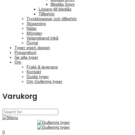
Blixtlås 5mm
Löpare till blixtlås
Tillbehör
Tryckknappar och tillbehör
Stoppning
Nålar
Mönster
Volangband trikå
Övrigt
Tyger egen design
Presentkort
Se alla tyger
Om
Frakt & leverans
Kontakt
Guide tyger
Om Gullemig tyger
Varukorg
0