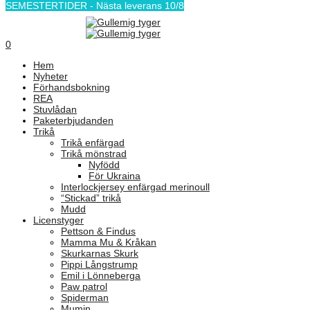
SEMESTERTIDER - Nästa leverans 10/8
0
Hem
Nyheter
Förhandsbokning
REA
Stuvlådan
Paketerbjudanden
Trikå
Trikå enfärgad
Trikå mönstrad
Nyfödd
För Ukraina
Interlockjersey enfärgad merinoull
“Stickad” trikå
Mudd
Licenstyger
Pettson & Findus
Mamma Mu & Kråkan
Skurkarnas Skurk
Pippi Långstrump
Emil i Lönneberga
Paw patrol
Spiderman
Mumin