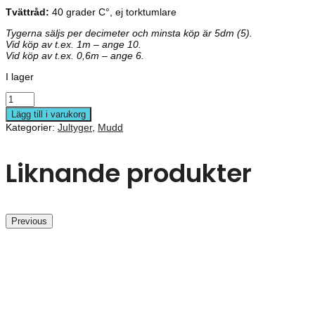
Tvättråd:
40 grader C°, ej torktumlare
Tygerna säljs per decimeter och minsta köp är 5dm (5).
Vid köp av t.ex. 1m – ange 10.
Vid köp av t.ex. 0,6m – ange 6.
I lager
Lägg till i varukorg
Kategorier:
Jultyger
,
Mudd
Liknande produkter
Previous