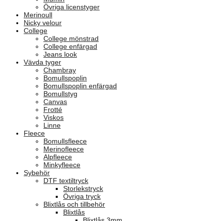
Övriga licenstyger
Merinoull
Nicky velour
College
College mönstrad
College enfärgad
Jeans look
Vävda tyger
Chambray
Bomullspoplin
Bomullspoplin enfärgad
Bomullstyg
Canvas
Frotté
Viskos
Linne
Fleece
Bomullsfleece
Merinofleece
Alpfleece
Minkyfleece
Sybehör
DTF textiltryck
Storlekstryck
Övriga tryck
Blixtlås och tillbehör
Blixtlås
Blixtlås 3mm