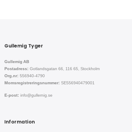
Gullemig Tyger
Gullemig AB
Postadress:
Gotlandsgatan 66, 116 65, Stockholm
Org.nr:
556940-4790
Momsregistreringsnummer:
SE556940479001
E-post:
info@gullemig.se
Information