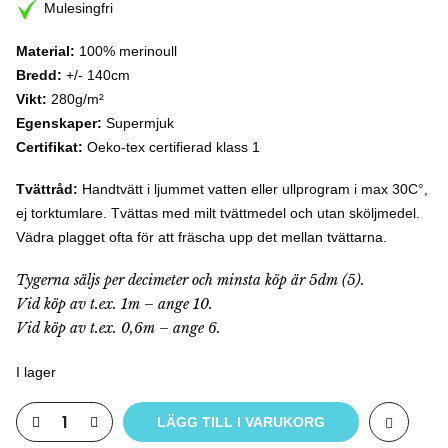
Mulesingfri
Material:
100% merinoull
Bredd:
+/- 140cm
Vikt:
280g/m²
Egenskaper:
Supermjuk
Certifikat:
Oeko-tex certifierad klass 1
Tvättråd:
Handtvätt i ljummet vatten eller ullprogram i max 30C°,
ej torktumlare. Tvättas med milt tvättmedel och utan sköljmedel.
Vädra plagget ofta för att fräscha upp det mellan tvättarna.
Tygerna säljs per decimeter och minsta köp är 5dm (5).
Vid köp av t.ex. 1m – ange 10.
Vid köp av t.ex. 0,6m – ange 6.
I lager
LÄGG TILL I VARUKORG