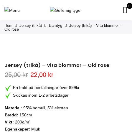
0
Hem
Jersey (trikå)
Barntyg
Jersey (trikå) – Vita blommor –
Old rose
Jersey (trikå) – Vita blommor – Old rose
Det
Det
25,00
kr
22,00
kr
ursprungliga
nuvarande
priset
priset
Fri frakt på beställningar över 899kr.
var:
är:
Skickas inom 1-2 arbetsdagar.
25,00 kr.
22,00 kr.
Material:
95% bomull, 5% elestan
Bredd:
150cm
Vikt:
200g/m²
Egenskaper:
Mjuk