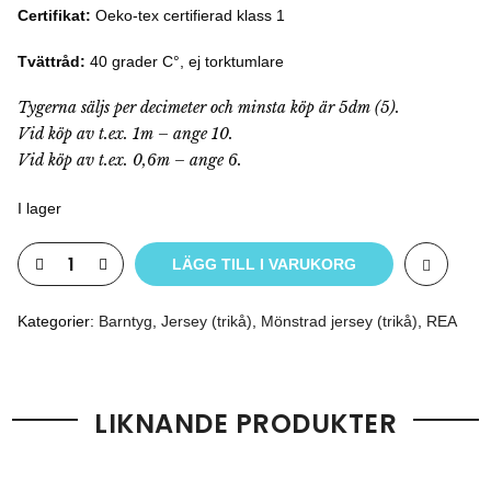
Certifikat:
Oeko-tex certifierad klass 1
Tvättråd:
40 grader C°, ej torktumlare
Tygerna säljs per decimeter och minsta köp är 5dm (5).
Vid köp av t.ex. 1m – ange 10.
Vid köp av t.ex. 0,6m – ange 6.
I lager
LÄGG TILL I VARUKORG
Kategorier:
Barntyg
,
Jersey (trikå)
,
Mönstrad jersey (trikå)
,
REA
LIKNANDE PRODUKTER