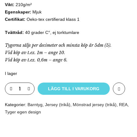
Vikt:
210g/m²
Egenskaper:
Mjuk
Certifikat:
Oeko-tex certifierad klass 1
Tvättråd:
40 grader C°, ej torktumlare
Tygerna säljs per decimeter och minsta köp är 5dm (5).
Vid köp av t.ex. 1m – ange 10.
Vid köp av t.ex. 0,6m – ange 6.
I lager
LÄGG TILL I VARUKORG
Kategorier:
Barntyg
,
Jersey (trikå)
,
Mönstrad jersey (trikå)
,
REA
,
Tyger egen design