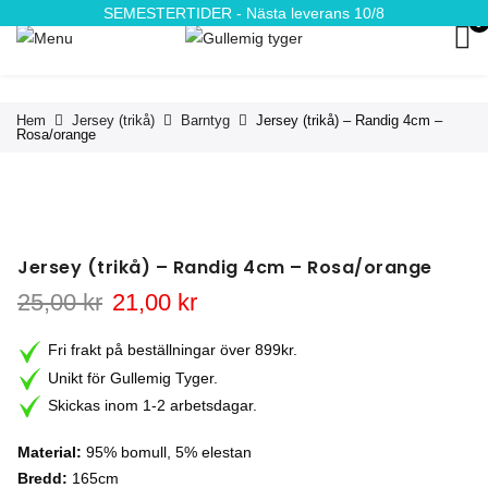
SEMESTERTIDER - Nästa leverans 10/8
0
Hem
Jersey (trikå)
Barntyg
Jersey (trikå) – Randig 4cm –
Rosa/orange
Jersey (trikå) – Randig 4cm – Rosa/orange
Det
Det
25,00
kr
21,00
kr
ursprungliga
nuvarande
priset
priset
Fri frakt på beställningar över 899kr.
var:
är:
Unikt för Gullemig Tyger.
25,00 kr.
21,00 kr.
Skickas inom 1-2 arbetsdagar.
Material:
95% bomull, 5% elestan
Bredd:
165cm