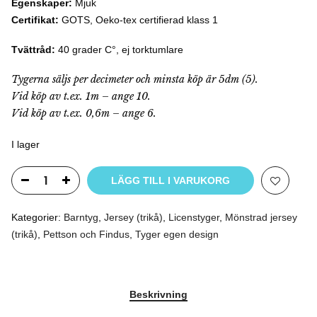
Egenskaper:
Mjuk
Certifikat:
GOTS, Oeko-tex certifierad klass 1
Tvättråd:
40 grader C°, ej torktumlare
Tygerna säljs per decimeter och minsta köp är 5dm (5).
Vid köp av t.ex. 1m – ange 10.
Vid köp av t.ex. 0,6m – ange 6.
I lager
LÄGG TILL I VARUKORG
Kategorier:
Barntyg
,
Jersey (trikå)
,
Licenstyger
,
Mönstrad jersey
(trikå)
,
Pettson och Findus
,
Tyger egen design
Beskrivning