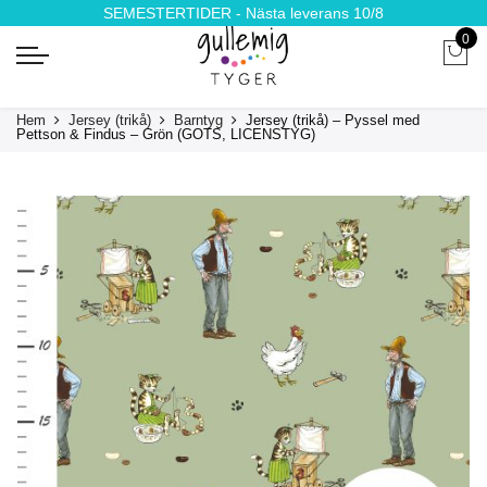
SEMESTERTIDER - Nästa leverans 10/8
0
Hem
Jersey (trikå)
Barntyg
Jersey (trikå) – Pyssel med
Pettson & Findus – Grön (GOTS, LICENSTYG)