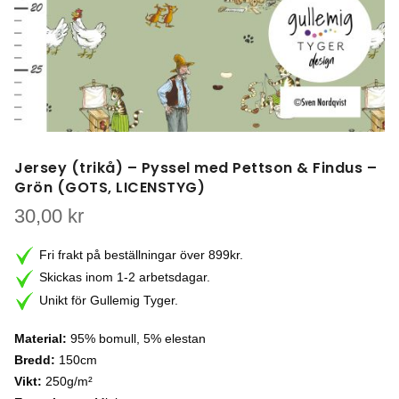
Jersey (trikå) – Pyssel med Pettson & Findus –
Grön (GOTS, LICENSTYG)
30,00
kr
Fri frakt på beställningar över 899kr.
Skickas inom 1-2 arbetsdagar.
Unikt för Gullemig Tyger.
Material:
95% bomull, 5% elestan
Bredd:
150cm
Vikt:
250g/m²