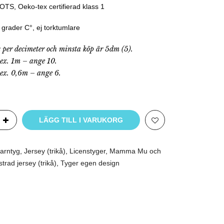
TS, Oeko-tex certifierad klass 1
grader C°, ej torktumlare
s per decimeter och minsta köp är 5dm (5).
.ex. 1m – ange 10.
.ex. 0,6m – ange 6.
LÄGG TILL I VARUKORG
arntyg
,
Jersey (trikå)
,
Licenstyger
,
Mamma Mu och
trad jersey (trikå)
,
Tyger egen design