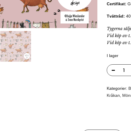
Certifikat:
GO
Tvättråd:
40 
Tygerna sälj
Vid köp av t
Vid köp av t
I lager
Kategorier:
B
Kråkan
,
Möns