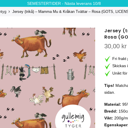
SEMESTERTIDER - Nästa leverans 10/8
ntyg
Jersey (trikå) – Mamma Mu & Kråkan Tvättar – Rosa (GOTS, LICE
Jersey (
Rosa (GO
30,00
kr
Fri frakt
Skickas 
Unikt för
Tips!
Matcha 
sidan.
Material:
95%
Bredd:
150
Vikt:
200g/m
Egenskaper