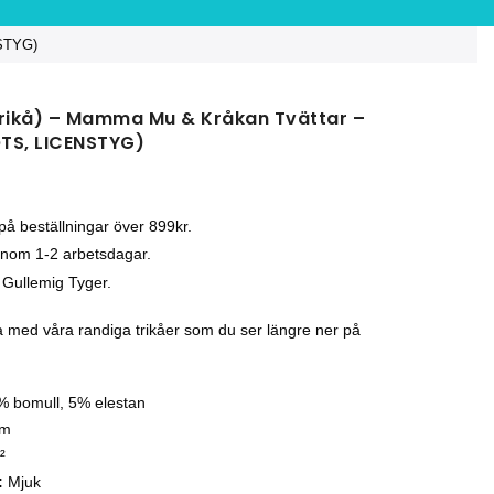
NSTYG)
trikå) – Mamma Mu & Kråkan Tvättar –
TS, LICENSTYG)
 på beställningar över 899kr.
inom 1-2 arbetsdagar.
 Gullemig Tyger.
med våra randiga trikåer som du ser längre ner på
 bomull, 5% elestan
cm
²
:
Mjuk