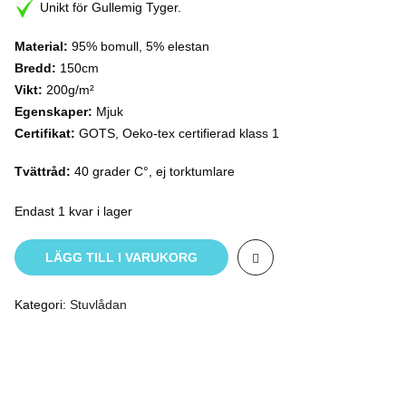
320,00 kr.
280,00 kr.
Unikt för Gullemig Tyger.
Material:
95% bomull, 5% elestan
Bredd:
150cm
Vikt:
200g/m²
Egenskaper:
Mjuk
Certifikat:
GOTS, Oeko-tex certifierad klass 1
Tvättråd:
40 grader C°, ej torktumlare
Endast 1 kvar i lager
LÄGG TILL I VARUKORG
Kategori:
Stuvlådan