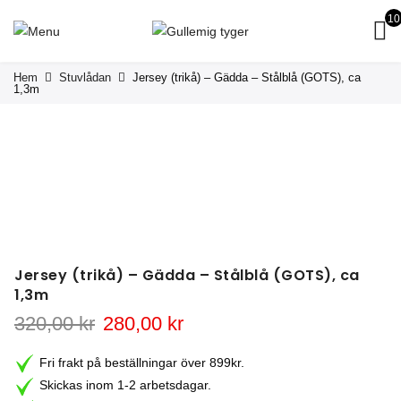
10
Hem
Stuvlådan
Jersey (trikå) – Gädda – Stålblå (GOTS), ca
1,3m
Jersey (trikå) – Gädda – Stålblå (GOTS), ca
1,3m
Det
Det
320,00
kr
280,00
kr
ursprungliga
nuvarande
priset
priset
Fri frakt på beställningar över 899kr.
var:
är:
Skickas inom 1-2 arbetsdagar.