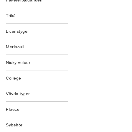
Paketerbjudanden
Trikå
Licenstyger
Merinoull
Nicky velour
College
Vävda tyger
Fleece
Sybehör