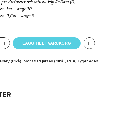
s per decimeter och minsta köp är 5dm (5).
.ex. 1m – ange 10.
.ex. 0,6m – ange 6.
LÄGG TILL I VARUKORG
ersey (trikå)
,
Mönstrad jersey (trikå)
,
REA
,
Tyger egen
TER