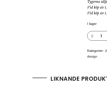
Tygerna sälj
Vid köp av t
Vid köp av t
I lager
Kategorier:
J
design
LIKNANDE PRODUK