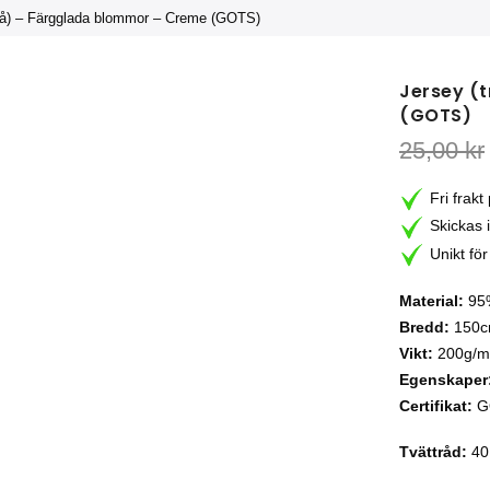
ikå) – Färgglada blommor – Creme (GOTS)
Jersey (
(GOTS)
25,00
kr
Fri frakt
Skickas 
Unikt för
Material:
95%
Bredd:
150
Vikt:
200g/m
Egenskaper
Certifikat:
G
Tvättråd:
40 