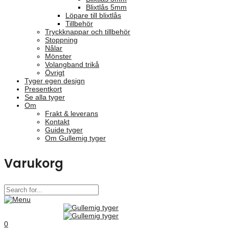
Blixtlås 5mm
Löpare till blixtlås
Tillbehör
Tryckknappar och tillbehör
Stoppning
Nålar
Mönster
Volangband trikå
Övrigt
Tyger egen design
Presentkort
Se alla tyger
Om
Frakt & leverans
Kontakt
Guide tyger
Om Gullemig tyger
Varukorg
0