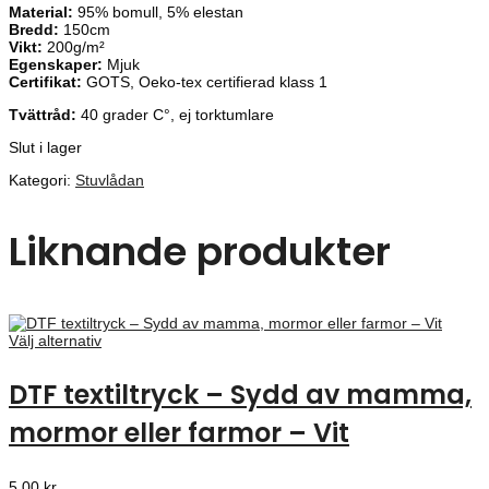
Material:
95% bomull, 5% elestan
Bredd:
150cm
Vikt:
200g/m²
Egenskaper:
Mjuk
Certifikat:
GOTS, Oeko-tex certifierad klass 1
Tvättråd:
40 grader C°, ej torktumlare
Slut i lager
Kategori:
Stuvlådan
Liknande produkter
Välj alternativ
DTF textiltryck – Sydd av mamma,
mormor eller farmor – Vit
5,00
kr