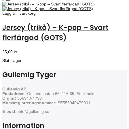
Lägg till i varukorg
Jersey (trikå) – K-pop – Svart
flerfärgad (GOTS)
25,00
kr
Slut i lager
Gullemig Tyger
Gullemig AB
Postadress:
Gotlandsgatan 66, 116 65, Stockholm
Org.nr:
556940-4790
Momsregistreringsnummer:
SE556940479001
E-post:
info@gullemig.se
Information