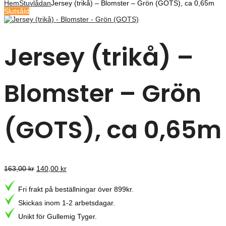
Hem
Stuvlådan
Jersey (trikå) – Blomster – Grön (GOTS), ca 0,65m
Slutsåld
Jersey (trikå) –
Blomster – Grön
(GOTS), ca 0,65m
Det
Det
163,00
kr
140,00
kr
ursprungliga
nuvarande
priset
priset
Fri frakt på beställningar över 899kr.
var:
är:
163,00 kr.
140,00 kr.
Skickas inom 1-2 arbetsdagar.
Unikt för Gullemig Tyger.