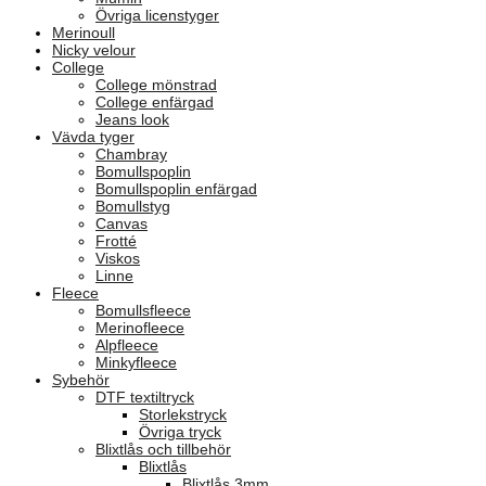
Övriga licenstyger
Merinoull
Nicky velour
College
College mönstrad
College enfärgad
Jeans look
Vävda tyger
Chambray
Bomullspoplin
Bomullspoplin enfärgad
Bomullstyg
Canvas
Frotté
Viskos
Linne
Fleece
Bomullsfleece
Merinofleece
Alpfleece
Minkyfleece
Sybehör
DTF textiltryck
Storlekstryck
Övriga tryck
Blixtlås och tillbehör
Blixtlås
Blixtlås 3mm