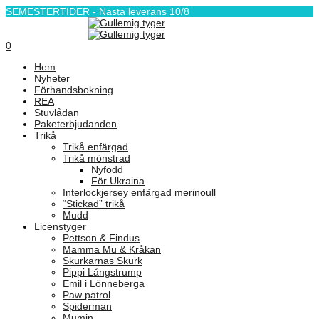
SEMESTERTIDER - Nästa leverans 10/8
0
Hem
Nyheter
Förhandsbokning
REA
Stuvlådan
Paketerbjudanden
Trikå
Trikå enfärgad
Trikå mönstrad
Nyfödd
För Ukraina
Interlockjersey enfärgad merinoull
“Stickad” trikå
Mudd
Licenstyger
Pettson & Findus
Mamma Mu & Kråkan
Skurkarnas Skurk
Pippi Långstrump
Emil i Lönneberga
Paw patrol
Spiderman
Mumin