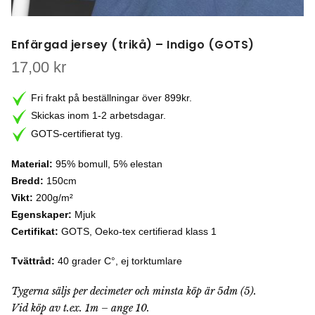
Enfärgad jersey (trikå) – Indigo (GOTS)
17,00
kr
Fri frakt på beställningar över 899kr.
Skickas inom 1-2 arbetsdagar.
GOTS-certifierat tyg.
Material:
95% bomull, 5% elestan
Bredd:
150cm
Vikt:
200g/m²
Egenskaper:
Mjuk
Certifikat:
GOTS, Oeko-tex certifierad klass 1
Tvättråd:
40 grader C°, ej torktumlare
Tygerna säljs per decimeter och minsta köp är 5dm (5).
Vid köp av t.ex. 1m – ange 10.