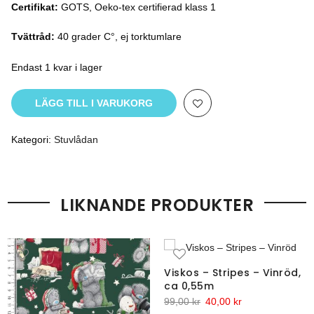
Certifikat:
GOTS, Oeko-tex certifierad klass 1
Tvättråd:
40 grader C°, ej torktumlare
Endast 1 kvar i lager
LÄGG TILL I VARUKORG
Kategori:
Stuvlådan
LIKNANDE PRODUKTER
Viskos – Stripes – Vinröd,
ca 0,55m
Det
Det
99,00
kr
40,00
kr