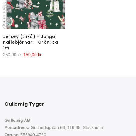
ursprungliga
nuvarande
priset
priset
var:
är:
99,00 kr.
40,00 kr.
Jersey (trikå) – Juliga
nallebjörnar – Grön, ca
1m
Det
Det
250,00
kr
150,00
kr
ursprungliga
nuvarande
priset
priset
var:
är:
250,00 kr.
150,00 kr.
Gullemig Tyger
Gullemig AB
Postadress:
Gotlandsgatan 66, 116 65, Stockholm
Org.nr:
556940-4790