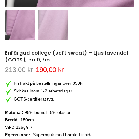
Enfärgad college (soft sweat) – Ljus lavendel
(GOTS), ca 0,7m
Det
Det
213,00
kr
190,00
kr
ursprungliga
nuvarande
priset
priset
Fri frakt på beställningar över 899kr.
var:
är:
Skickas inom 1-2 arbetsdagar.
213,00 kr.
190,00 kr.
GOTS-certifierat tyg.
Material:
95% bomull, 5% elestan
Bredd:
150cm
Vikt:
225g/m²
Egenskaper:
Supermjuk med borstad insida