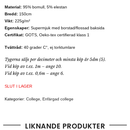
Material:
95% bomull, 5% elestan
Bredd:
150cm
Vikt:
225g/m²
Egenskaper:
Supermjuk med borstad/flossad baksida
Certifikat:
GOTS, Oeko-tex certifierad klass 1
Tvättråd:
40 grader C°, ej torktumlare
Tygerna säljs per decimeter och minsta köp är 5dm (5).
Vid köp av t.ex. 1m – ange 10.
Vid köp av t.ex. 0,6m – ange 6.
SLUT I LAGER
Kategorier:
College
,
Enfärgad college
LIKNANDE PRODUKTER