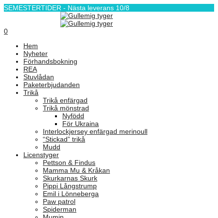
SEMESTERTIDER - Nästa leverans 10/8
0
Hem
Nyheter
Förhandsbokning
REA
Stuvlådan
Paketerbjudanden
Trikå
Trikå enfärgad
Trikå mönstrad
Nyfödd
För Ukraina
Interlockjersey enfärgad merinoull
“Stickad” trikå
Mudd
Licenstyger
Pettson & Findus
Mamma Mu & Kråkan
Skurkarnas Skurk
Pippi Långstrump
Emil i Lönneberga
Paw patrol
Spiderman
Mumin