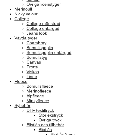
Övriga licenstyger
Merinoull
Nicky velour
College
College mönstrad
College enfärgad
Jeans look
Vävda tyger
Chambray
Bomullspoplin
Bomullspoplin enfärgad
Bomullstyg
Canvas
Frotté
Viskos
Linne
Fleece
Bomullsfleece
Merinofleece
Alpfleece
Minkyfleece
Sybehör
DTF textiltryck
Storlekstryck
Övriga tryck
Blixtlås och tillbehör
Blixtlås
Blixtlås 3mm