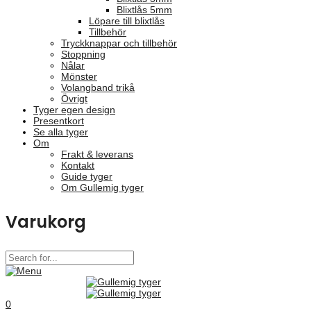
Blixtlås 5mm
Löpare till blixtlås
Tillbehör
Tryckknappar och tillbehör
Stoppning
Nålar
Mönster
Volangband trikå
Övrigt
Tyger egen design
Presentkort
Se alla tyger
Om
Frakt & leverans
Kontakt
Guide tyger
Om Gullemig tyger
Varukorg
0