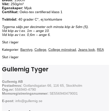
Bredd:
150cm
Vikt:
250g/m²
Egenskaper:
Mjuk
Certifikat:
Oeko-tex certifierad klass 1
Tvättråd:
40 grader C°, ej torktumlare
Tygerna säljs per decimeter och minsta köp är 5dm (5).
Vid köp av t.ex. 1m – ange 10.
Vid köp av t.ex. 0,6m – ange 6.
Slut i lager
Kategorier:
Barntyg
,
College
,
College mönstrad
,
Jeans look
,
REA
Slut i lager
Gullemig Tyger
Gullemig AB
Postadress:
Gotlandsgatan 66, 116 65, Stockholm
Org.nr:
556940-4790
Momsregistreringsnummer:
SE556940479001
E-post:
info@gullemig.se