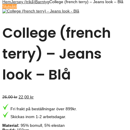
Hem
Jersey (trikå)
Barntyg
College (french terry) – Jeans look – Blå
Slutsåld
College (french
terry) – Jeans
look – Blå
Det
Det
26,00
kr
22,00
kr
ursprungliga
nuvarande
priset
priset
Fri frakt på beställningar över 899kr.
var:
är:
26,00 kr.
22,00 kr.
Skickas inom 1-2 arbetsdagar.
Material:
95% bomull, 5% elestan