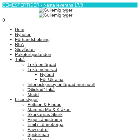
SEMESTERTIDER - Nästa leverans 17/8
0
Hem
Nyheter
Förhandsbokning
REA
Stuvlådan
Paketerbjudanden
Trikå
Trikå enfärgad
Trikå mönstrad
Nyfödd
För Ukraina
Interlockjersey enfärgad merinoull
“Stickad” trikå
Mudd
Licenstyger
Pettson & Findus
Mamma Mu & Kråkan
Skurkarnas Skurk
Pippi Långstrump
Emil i Lönneberga
Paw patrol
Spiderman
Mumin