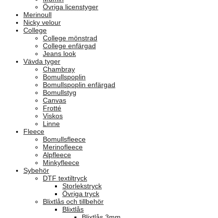
Övriga licenstyger
Merinoull
Nicky velour
College
College mönstrad
College enfärgad
Jeans look
Vävda tyger
Chambray
Bomullspoplin
Bomullspoplin enfärgad
Bomullstyg
Canvas
Frotté
Viskos
Linne
Fleece
Bomullsfleece
Merinofleece
Alpfleece
Minkyfleece
Sybehör
DTF textiltryck
Storlekstryck
Övriga tryck
Blixtlås och tillbehör
Blixtlås
Blixtlås 3mm