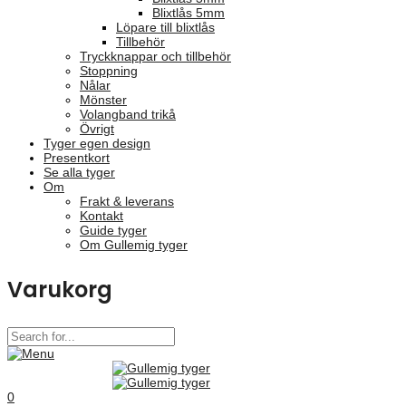
Blixtlås 5mm
Löpare till blixtlås
Tillbehör
Tryckknappar och tillbehör
Stoppning
Nålar
Mönster
Volangband trikå
Övrigt
Tyger egen design
Presentkort
Se alla tyger
Om
Frakt & leverans
Kontakt
Guide tyger
Om Gullemig tyger
Varukorg
0