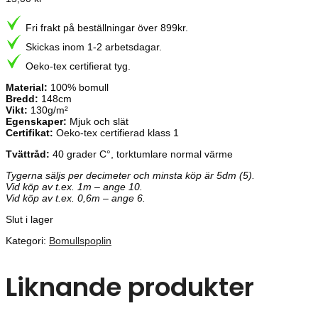
Fri frakt på beställningar över 899kr.
Skickas inom 1-2 arbetsdagar.
Oeko-tex certifierat tyg.
Material:
100% bomull
Bredd:
148cm
Vikt:
130g/m²
Egenskaper:
Mjuk och slät
Certifikat:
Oeko-tex certifierad klass 1
Tvättråd:
40 grader C°, torktumlare normal värme
Tygerna säljs per decimeter och minsta köp är 5dm (5).
Vid köp av t.ex. 1m – ange 10.
Vid köp av t.ex. 0,6m – ange 6.
Slut i lager
Kategori:
Bomullspoplin
Liknande produkter