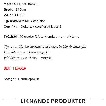
Material:
100% bomull
Bredd:
148cm
Vikt:
130g/m²
Egenskaper:
Mjuk och slät
Certifikat:
Oeko-tex certifierad klass 1
Tvättråd:
40 grader C°, torktumlare normal värme
Tygerna säljs per decimeter och minsta köp är 5dm (5).
Vid köp av t.ex. 1m – ange 10.
Vid köp av t.ex. 0,6m – ange 6.
SLUT I LAGER
Kategori:
Bomullspoplin
LIKNANDE PRODUKTER