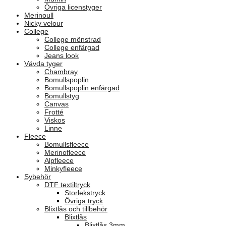
Övriga licenstyger
Merinoull
Nicky velour
College
College mönstrad
College enfärgad
Jeans look
Vävda tyger
Chambray
Bomullspoplin
Bomullspoplin enfärgad
Bomullstyg
Canvas
Frotté
Viskos
Linne
Fleece
Bomullsfleece
Merinofleece
Alpfleece
Minkyfleece
Sybehör
DTF textiltryck
Storlekstryck
Övriga tryck
Blixtlås och tillbehör
Blixtlås
Blixtlås 3mm