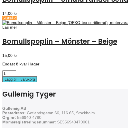
14,00
kr
Slutsåld
Läs mer
Bomullspoplin – Mönster – Beige
15,00
kr
Endast 8 kvar i lager
Lägg till i varukorg
Gullemig Tyger
Gullemig AB
Postadress:
Gotlandsgatan 66, 116 65, Stockholm
Org.nr:
556940-4790
Momsregistreringsnummer:
SE556940479001