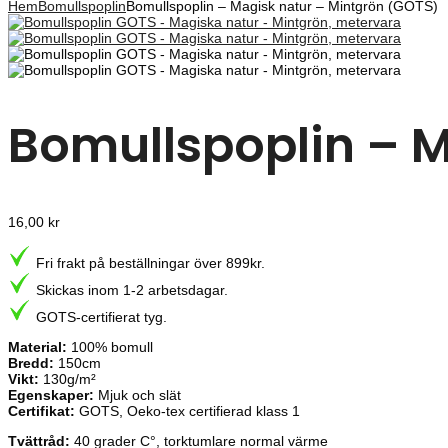
Hem
Bomullspoplin
Bomullspoplin – Magisk natur – Mintgrön (GOTS)
Bomullspoplin – 
16,00
kr
Fri frakt på beställningar över 899kr.
Skickas inom 1-2 arbetsdagar.
GOTS-certifierat tyg.
Material:
100% bomull
Bredd:
150cm
Vikt:
130g/m²
Egenskaper:
Mjuk och slät
Certifikat:
GOTS, Oeko-tex certifierad klass 1
Tvättråd:
40 grader C°, torktumlare normal värme