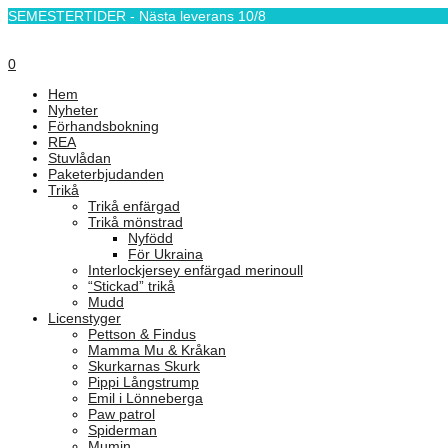
SEMESTERTIDER - Nästa leverans 10/8
0
Hem
Nyheter
Förhandsbokning
REA
Stuvlådan
Paketerbjudanden
Trikå
Trikå enfärgad
Trikå mönstrad
Nyfödd
För Ukraina
Interlockjersey enfärgad merinoull
“Stickad” trikå
Mudd
Licenstyger
Pettson & Findus
Mamma Mu & Kråkan
Skurkarnas Skurk
Pippi Långstrump
Emil i Lönneberga
Paw patrol
Spiderman
Mumin