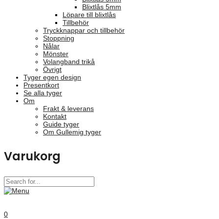
Blixtlås 5mm
Löpare till blixtlås
Tillbehör
Tryckknappar och tillbehör
Stoppning
Nålar
Mönster
Volangband trikå
Övrigt
Tyger egen design
Presentkort
Se alla tyger
Om
Frakt & leverans
Kontakt
Guide tyger
Om Gullemig tyger
Varukorg
0