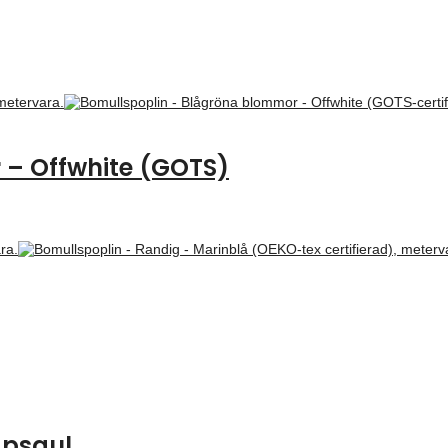
 – Offwhite (GOTS)
apsgul