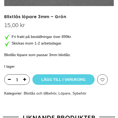
Blixtlås löpare 3mm – Grön
15,00
kr
Fri frakt på beställningar över 899kr.
Skickas inom 1-2 arbetsdagar.
Blixtlås löpare som passar 3mm blixtlås.
I lager
LÄGG TILL I VARUKORG
Kategorier:
Blixtlås och tillbehör
,
Löpare
,
Sybehör
LIKNANDE PRODUKTER